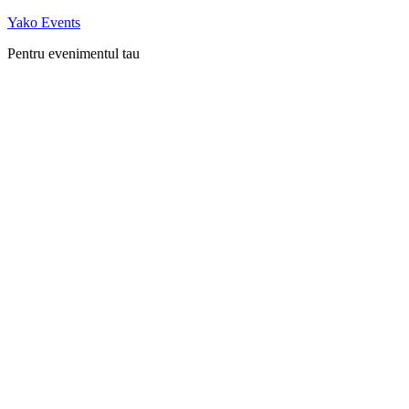
Skip
Yako Events
to
Pentru evenimentul tau
content