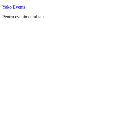
Skip
Yako Events
to
Pentru evenimentul tau
content