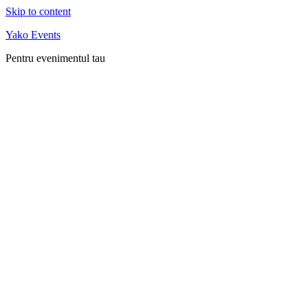
Skip to content
Yako Events
Pentru evenimentul tau