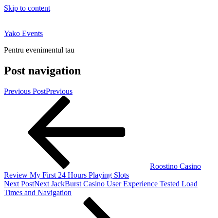
Skip to content
Yako Events
Pentru evenimentul tau
Post navigation
Previous Post
Previous
Roostino Casino
Review My First 24 Hours Playing Slots
Next Post
Next
JackBurst Casino User Experience Tested Load
Times and Navigation