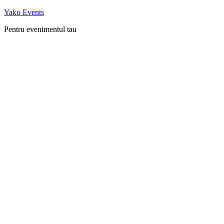
Skip
Yako Events
to
Pentru evenimentul tau
content