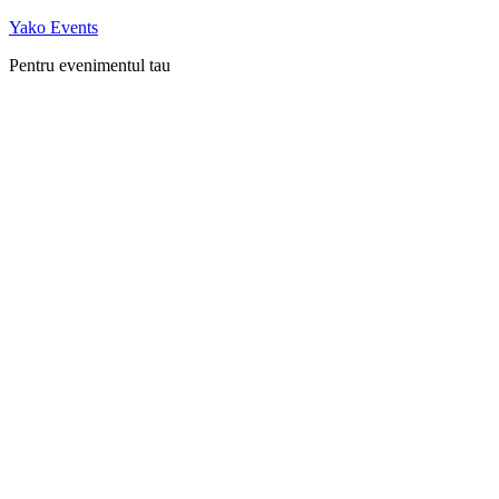
Skip
Yako Events
to
Pentru evenimentul tau
content