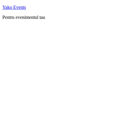
Skip
Yako Events
to
Pentru evenimentul tau
content