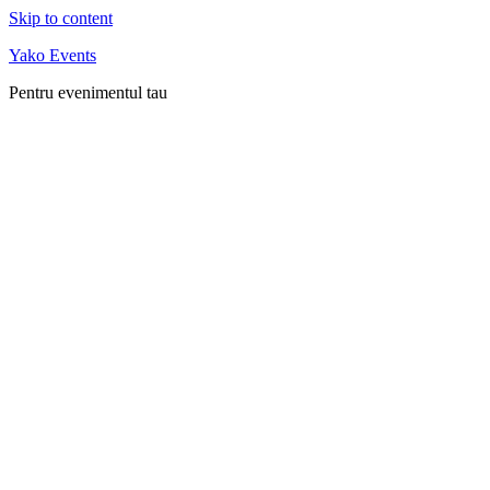
Skip to content
Yako Events
Pentru evenimentul tau