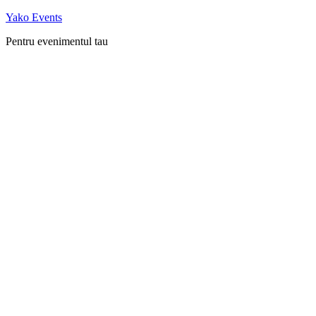
Skip
Yako Events
to
Pentru evenimentul tau
content