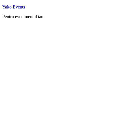
Skip
Yako Events
to
Pentru evenimentul tau
content