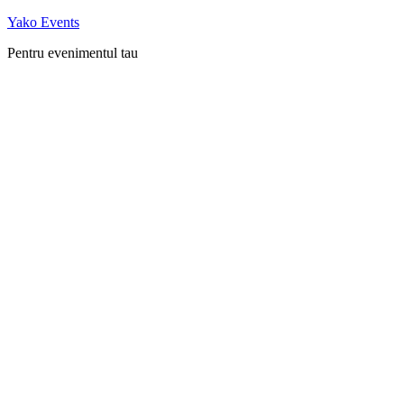
Skip
Yako Events
to
Pentru evenimentul tau
content