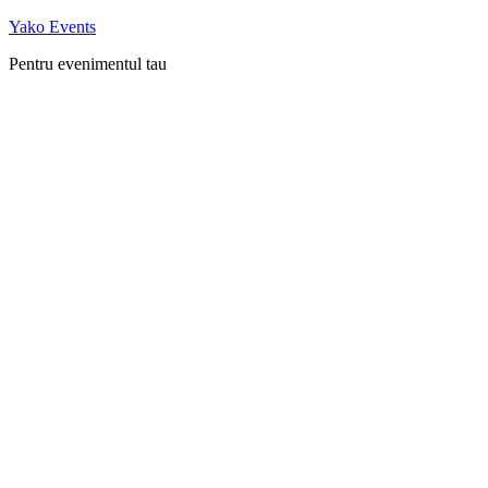
Skip
Yako Events
to
Pentru evenimentul tau
content