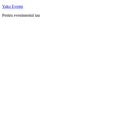
Skip
Yako Events
to
Pentru evenimentul tau
content